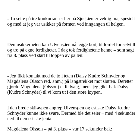
- To seire på tre konkurranser her på Sjusjøen er veldig bra, spesielt
og med at jeg var usikker på formen ved inngangen til helgen.
Den usikkerheten kan Ulvensøen nå legge bort, til fordel for selvtill
og tro på egne ferdigheter. I dag tok ferdighetene henne – som sagt
fra 8. plass ved start til toppen av pallen:
- Jeg fikk kontakt med de to i teten (Daisy Kudre Schnyder og
Magdalena Olsson red. anm.) på langstrekket mot slutten. Deretter
gjorde Magdalena (Olsson) et feilvalg, mens jeg gikk bak Daisy
(Kudre Schnyder) til vi kom ut i den store løypen.
I den brede skiløypen angrep Ulvensøen og estiske Daisy Kudre
Schnyder kunne ikke svare. Dermed ble det seier – med 4 sekunde
ned til den estiske jenta.
Magdalena Olsson – på 3. plass – var 17 sekunder bak: