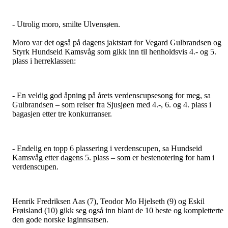
- Utrolig moro, smilte Ulvensøen.
Moro var det også på dagens jaktstart for Vegard Gulbrandsen og
Styrk Hundseid Kamsvåg som gikk inn til henholdsvis 4.- og 5.
plass i herreklassen:
- En veldig god åpning på årets verdenscupsesong for meg, sa
Gulbrandsen – som reiser fra Sjusjøen med 4.-, 6. og 4. plass i
bagasjen etter tre konkurranser.
- Endelig en topp 6 plassering i verdenscupen, sa Hundseid
Kamsvåg etter dagens 5. plass – som er bestenotering for ham i
verdenscupen.
Henrik Fredriksen Aas (7), Teodor Mo Hjelseth (9) og Eskil
Frøisland (10) gikk seg også inn blant de 10 beste og kompletterte
den gode norske laginnsatsen.