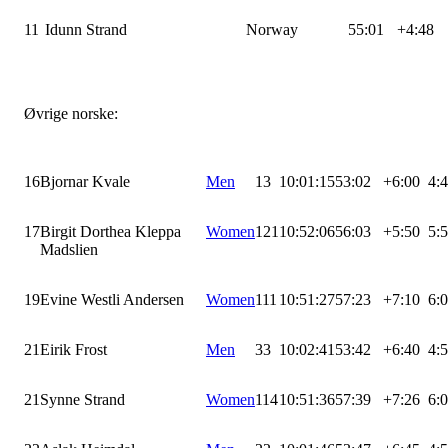
11
Idunn Strand
Norway
55:01
+4:48
Øvrige norske:
16
Bjornar Kvale
Men
13
10:01:15
53:02
+6:00
4:
17
Birgit Dorthea Kleppa
Women
121
10:52:06
56:03
+5:50
5:
Madslien
19
Evine Westli Andersen
Women
111
10:51:27
57:23
+7:10
6:
21
Eirik Frost
Men
33
10:02:41
53:42
+6:40
4:
21
Synne Strand
Women
114
10:51:36
57:39
+7:26
6: