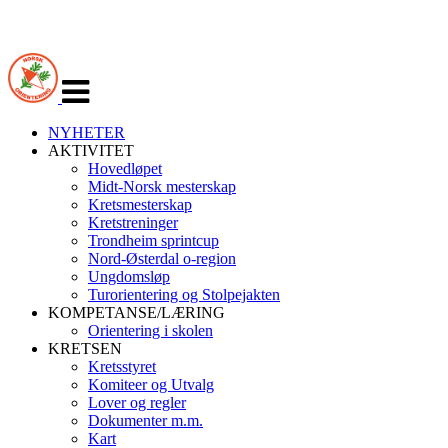
Veksle
navigasjon
NYHETER
AKTIVITET
Hovedløpet
Midt-Norsk mesterskap
Kretsmesterskap
Kretstreninger
Trondheim sprintcup
Nord-Østerdal o-region
Ungdomsløp
Turorientering og Stolpejakten
KOMPETANSE/LÆRING
Orientering i skolen
KRETSEN
Kretsstyret
Komiteer og Utvalg
Lover og regler
Dokumenter m.m.
Kart