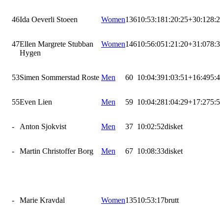
46
Ida Oeverli Stoeen
Women
136
10:53:18
1:20:25
+30:12
8:
47
Ellen Margrete Stubban
Women
146
10:56:05
1:21:20
+31:07
8:
Hygen
53
Simen Sommerstad Roste
Men
60
10:04:39
1:03:51
+16:49
5:
55
Even Lien
Men
59
10:04:28
1:04:29
+17:27
5:
-
Anton Sjokvist
Men
37
10:02:52
disket
-
Martin Christoffer Borg
Men
67
10:08:33
disket
-
Marie Kravdal
Women
135
10:53:17
brutt