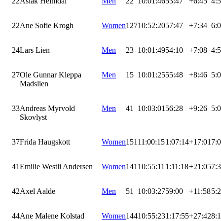
22
Aslak Heimdal
Men
22
10:01:46
53:47
+6:45
4:
22
Ane Sofie Krogh
Women
127
10:52:20
57:47
+7:34
6:
24
Lars Lien
Men
23
10:01:49
54:10
+7:08
4:
27
Ole Gunnar Kleppa
Men
15
10:01:25
55:48
+8:46
5:
Madslien
33
Andreas Myrvold
Men
41
10:03:01
56:28
+9:26
5:
Skovlyst
37
Frida Haugskott
Women
151
11:00:15
1:07:14
+17:01
7:
41
Emilie Westli Andersen
Women
141
10:55:11
1:11:18
+21:05
7:
42
Axel Aalde
Men
51
10:03:27
59:00
+11:58
5:
44
Ane Malene Kolstad
Women
144
10:55:23
1:17:55
+27:42
8: