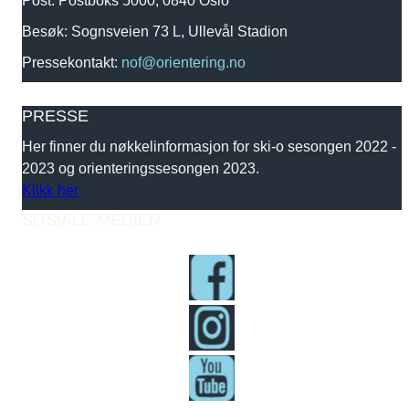
Post: Postboks 5000, 0840 Oslo
Besøk: Sognsveien 73 L, Ullevål Stadion
Pressekontakt:
nof@orientering.no
PRESSE
Her finner du nøkkelinformasjon for ski-o sesongen 2022 -
2023 og orienteringssesongen 2023.
Klikk her
SOSIALE MEDIER