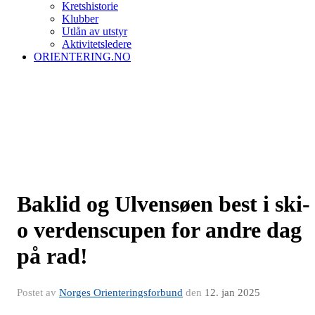
Kretshistorie
Klubber
Utlån av utstyr
Aktivitetsledere
ORIENTERING.NO
Baklid og Ulvensøen best i ski-
o verdenscupen for andre dag
på rad!
Postet av
Norges Orienteringsforbund
den
12. jan 2025