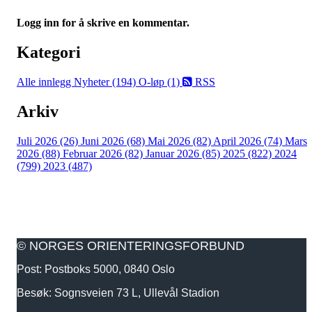
Logg inn for å skrive en kommentar.
Kategori
Alle innlegg
Nyheter (194)
O-løp (1)
RSS
Arkiv
Juli 2026 (26)
Juni 2026 (68)
Mai 2026 (82)
April 2026 (74)
Mars
2026 (88)
Februar 2026 (82)
Januar 2026 (85)
2025 (822)
2024
(799)
2023 (487)
© NORGES ORIENTERINGSFORBUND
Post: Postboks 5000, 0840 Oslo
Besøk: Sognsveien 73 L, Ullevål Stadion