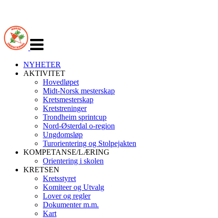
Veksle
navigasjon
NYHETER
AKTIVITET
Hovedløpet
Midt-Norsk mesterskap
Kretsmesterskap
Kretstreninger
Trondheim sprintcup
Nord-Østerdal o-region
Ungdomsløp
Turorientering og Stolpejakten
KOMPETANSE/LÆRING
Orientering i skolen
KRETSEN
Kretsstyret
Komiteer og Utvalg
Lover og regler
Dokumenter m.m.
Kart